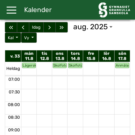
Gå till huvudinnehåll
Kalender
aug. 2025
Idag
Kal
Vy
mån
tis
ons
tors
fre
lör
sön
v. 33
11.8
12.8
13.8
14.8
15.8
16.8
17.8
Lägerskola åk 1
Skolfoto
Skolfoto
Anmälan ti
Heldag
07:00
07:30
08:00
08:30
09:00