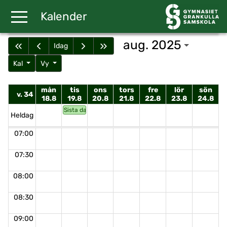
Gå till huvudinnehåll
Kalender
aug. 2025
Idag
Kal
Vy
mån
tis
ons
tors
fre
lör
sön
v. 34
18.8
19.8
20.8
21.8
22.8
23.8
24.8
Sista dagen att anmäla sig till omtagningstillfälle
Heldag
07:00
07:30
08:00
08:30
09:00