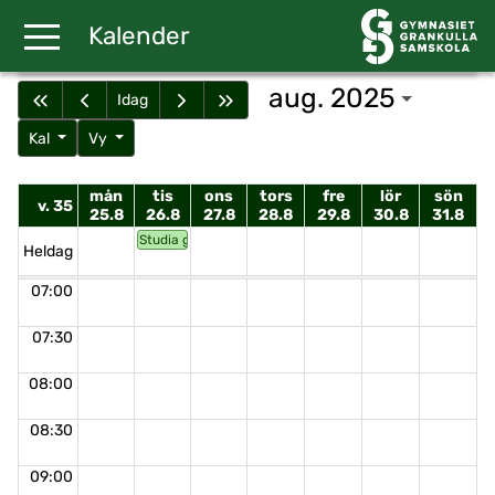
Gå till huvudinnehåll
Kalender
aug. 2025
Idag
Kal
Vy
mån
tis
ons
tors
fre
lör
sön
v. 35
25.8
26.8
27.8
28.8
29.8
30.8
31.8
Studia generalia
Heldag
07:00
07:30
08:00
08:30
09:00