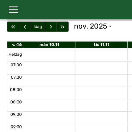
Gå till huvudinnehåll
nov. 2025
Idag
v. 46
mån 10.11
tis 11.11
Heldag
07:00
07:30
08:00
08:30
09:00
09:30