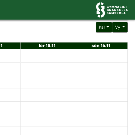
Kal
Vy
11
lör 15.11
sön 16.11