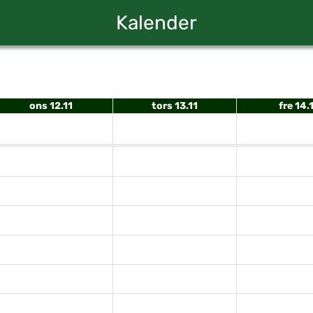
Kalender
ons 12.11
tors 13.11
fre 14.