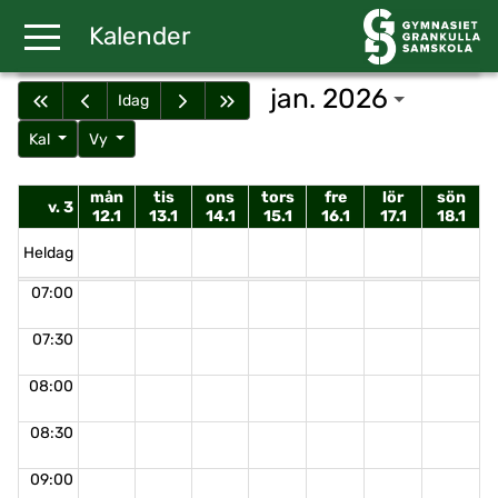
Gå till huvudinnehåll
Kalender
jan. 2026
Idag
Kal
Vy
mån
tis
ons
tors
fre
lör
sön
v. 3
12.1
13.1
14.1
15.1
16.1
17.1
18.1
Heldag
07:00
07:30
08:00
08:30
09:00