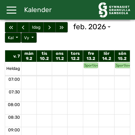
Gå till huvudinnehåll
Kalender
feb. 2026
Idag
Kal
Vy
mån
tis
ons
tors
fre
lör
sön
v. 7
9.2
10.2
11.2
12.2
13.2
14.2
15.2
Sportlov 14–22.2
Sportlov
Heldag
07:00
07:30
08:00
08:30
09:00