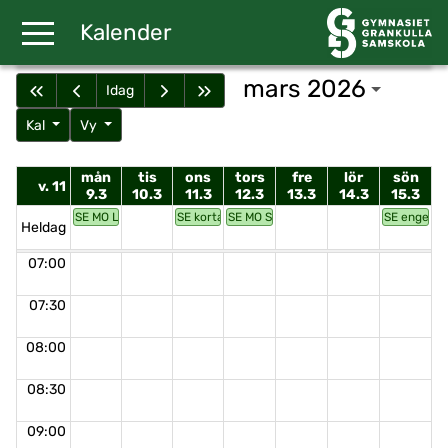
Gå till huvudinnehåll
Kalender
mars 2026
Idag
Kal
Vy
mån
tis
ons
tors
fre
lör
sön
v. 11
9.3
10.3
11.3
12.3
13.3
14.3
15.3
SE MO Läskompetens
SE korta språk
SE MO Skrivkompetens
SE engelska
Heldag
07:00
07:30
08:00
08:30
09:00