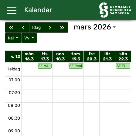
Gå till huvudinnehåll
Kalender
mars 2026
Idag
Kal
Vy
mån
tis
ons
tors
fre
lör
sön
v. 12
16.3
17.3
18.3
19.3
20.3
21.3
22.3
SE MA
SE Real RE, LI, SL, KE, GE, HK
SE FI
Heldag
07:00
07:30
08:00
08:30
09:00