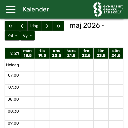
Gå till huvudinnehåll
Kalender
maj 2026
Idag
Kal
Vy
mån
tis
ons
tors
fre
lör
sön
v. 21
18.5
19.5
20.5
21.5
22.5
23.5
24.5
Heldag
07:00
07:30
08:00
08:30
09:00